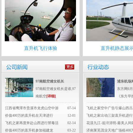
直升机飞行体验
直升机静态展
97南航空难女机长
浦东机场
97南航空难女机长是谁,97
东方网6月
南航空
[详细]
《东方早
江西省鹰潭市贵溪市龙虎山空中游
07-14
飞机之家空中广告引爆山西吕
价值400万的直升机在天津进行
12-01
飞机之家出动三架直升机进行
飞机之家再度奔赴山西进行禁毒活
02-14
花漾九江-追浔清明-最美人间
价值400万的直升机参加福建龙
03-22
济南莱芜茂业天地广场租400