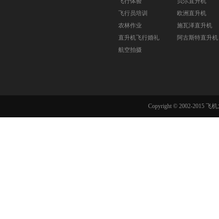
飞行体验
贝尔直升机
飞行员培训
欧洲直升机
农林作业
施瓦泽直升机
直升机飞行婚礼
阿古斯特直升机
航空拍摄
Copyright © 2002-201