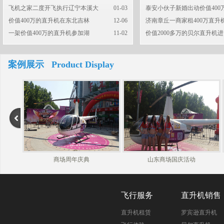
飞机之家二度开飞执行辽宁本溪大
01-03
泰安小伙子新婚出动价值400
价值400万的直升机在东北吉林
12-06
济南章丘一商家租400万直升
一架价值400万的直升机参加湖
11-02
价值2000多万的贝尔直升机进
案例展示 Product Display
商场周年庆典
山东商场国庆活动
飞行服务
直升机销售
直升机租赁
罗宾逊直升机