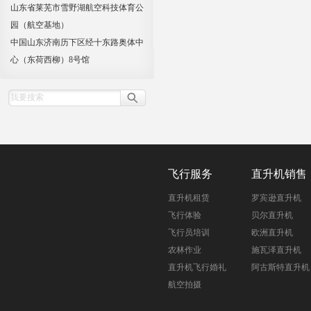
山东省莱芜市雪野湖航空科技体育公
园（航空基地）
中国山东济南历下区经十东路奥体中
心（东荷西柳）8号馆
飞行服务
直升机销售
直升机租赁
罗宾逊直升机
飞行体验
贝尔直升机
飞行员培训
欧洲直升机
农林作业
施瓦泽直升机
直升机飞行婚礼
阿古斯特直升机
航空拍摄