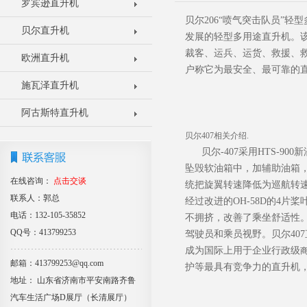
罗宾逊直升机
贝尔206“喷气突击队员”轻
贝尔直升机
发展的轻型多用途直升机。该机
裁客、运兵、运货、救援、救
欧洲直升机
户称它为最安全、最可靠的
施瓦泽直升机
阿古斯特直升机
贝尔407相关介绍.
贝尔-407采用HTS-90
坠毁软油箱中，加辅助油箱，
在线咨询：
点击交谈
统把旋翼转速降低为巡航转速的
联系人：郭总
经过改进的OH-58D的4
电话：132-105-35852
不拥挤，改善了乘坐舒适性。
QQ号：413799253
驾驶员和乘员视野。贝尔40
成为国际上用于企业行政级
邮箱：413799253@qq.com
护等最具有竞争力的直升机
地址： 山东省济南市平安南路齐鲁
汽车生活广场D展厅（长清展厅）