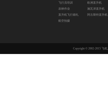
飞行员培训
欧洲直升机
农林作业
施瓦泽直升机
直升机飞行婚礼
阿古斯特直升机
航空拍摄
Copyright © 2002-201