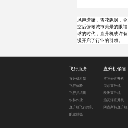
风声潇潇，雪花飘飘，令
空后俯瞰城市美景的眼福
球的时代，直升机或许有
慢开启了行业的引领。
飞行服务
直升机销售
直升机租赁
罗宾逊直升机
飞行体验
贝尔直升机
飞行员培训
欧洲直升机
农林作业
施瓦泽直升机
直升机飞行婚礼
阿古斯特直升机
航空拍摄