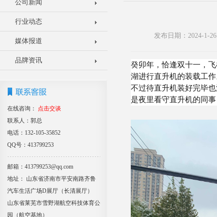
公司新闻
行业动态
发布日期：2024-1
媒体报道
品牌资讯
癸卯年，恰逢双十一，飞
湖进行直升机的装载工作
不过待直升机装好完毕也
是夜里看守直升机的同事
在线咨询：
点击交谈
联系人：郭总
电话：132-105-35852
QQ号：413799253
邮箱：413799253@qq.com
地址： 山东省济南市平安南路齐鲁
汽车生活广场D展厅（长清展厅）
山东省莱芜市雪野湖航空科技体育公
园（航空基地）