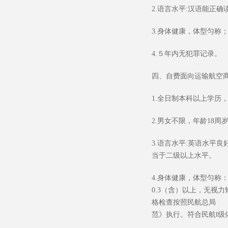
2.
语言水平
:
汉语能正确
3.
身体健康，体型匀称
4.
５年内无犯罪记录。
四、自费面向运输航空
1.
全日制本科以上学历，
2.
男女不限，年龄
18
周
3.
语言水平
:
英语水平良
当于二级以上水平。
4.
身体健康，体型匀称
0.3
（含）以上，无视力
格检查按照民航总局
2
范》执行。符合民航Ⅰ级