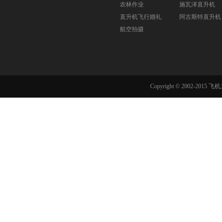
农林作业
施瓦泽直升机
直升机飞行婚礼
阿古斯特直升机
航空拍摄
Copyright © 2002-201