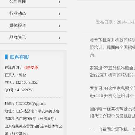
公司新闻
行业动态
发布日期：2014-1
媒体报道
品牌资讯
凌音飞机直升机驾照培
照培训。现面向全国招
员。
在线咨询：
点击交谈
罗宾逊
r22
直升机私照全
联系人：郭总
逊
r22
直升机商照培训
55.
电话：132-105-35852
罗宾逊
r44
这恒家私照全
QQ号：413799253
逊
r44
直升机商照培训
59.
邮箱：413799253@qq.com
国内唯一旋翼机驾驶员
地址： 山东省济南市平安南路齐鲁
招代理介绍学员最低提
汽车生活广场D展厅（长清展厅）
山东省莱芜市雪野湖航空科技体育公
一、自费固定翼飞机、
园（航空基地）