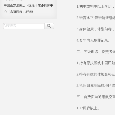
中国山东济南历下区经十东路奥体中
1.
初中或初中以上学历
心（东荷西柳）8号馆
2.
语言水平
:
汉语能正确
3.
身体健康，体型匀称，
4.
５年内无犯罪记录。
二、等级训练、换照考
1.
持有原执照或中国民
2.
持有有效的体检合格
3.
执照归属地民航地区
三、自费面向通用航空
1.17
周岁以上。