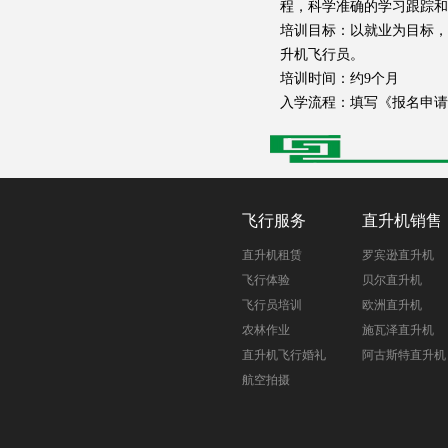
程，科学准确的学习跟踪和
培训目标：以就业为目标，
升机飞行员。
培训时间：约9个月
入学流程：填写《报名申请
飞行服务
直升机销售
直升机租赁
罗宾逊直升机
飞行体验
贝尔直升机
飞行员培训
欧洲直升机
农林作业
施瓦泽直升机
直升机飞行婚礼
阿古斯特直升机
航空拍摄