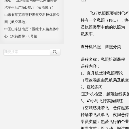
地址： 山东省济南市平安南路齐鲁
汽车生活广场D展厅（长清展厅）
飞行执照既要标注飞行员
山东省莱芜市雪野湖航空科技体育公
持有一个私照（PPL），
园（航空基地）
员执照类型中他的执照为：
中国山东济南历下区经十东路奥体中
私家车。
心（东荷西柳）8号馆
直升机私照、商照分类：
课程名称：私照培训课程
课程内容：
1、直升机驾驶私照理论
（理论涵盖由民航局及航空
2、座舱实习
(直升机检查、起落航线实
3、40小时飞行实操训练
（空域感觉带飞、悬停起落
转场带飞及单飞、夜间悬停
学员类型：热爱飞行的企业
教学方式：以互动、探讨图