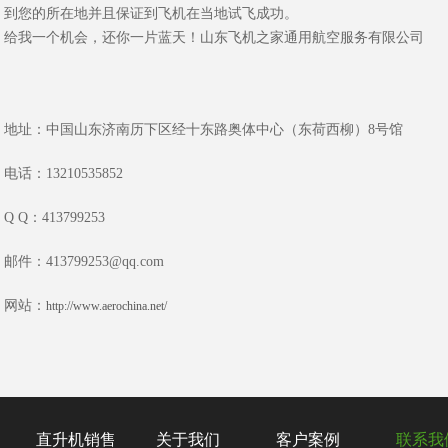
到您的所在地并且保证到飞机在当地试飞成功。
给我一个机会，还你一片蓝天！山东飞机之家通用航空服务有限公司
地址：中国山东济南历下区经十东路奥体中心（东荷西柳）8号馆
电话：13210535852
Q Q：413799253
邮件：413799253@qq.com
网站：
http://www.aerochina.net/
直升机销售
关于我们
客户案例
联系我