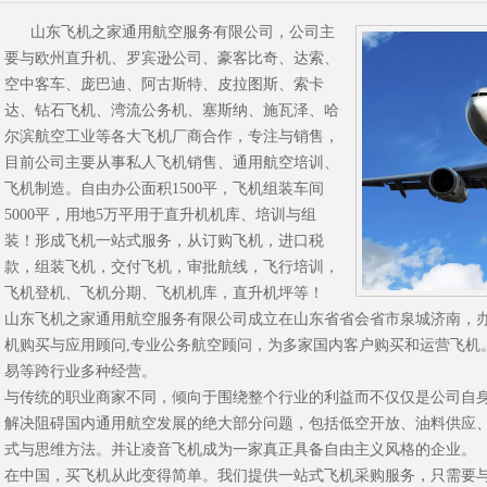
山东飞机之家通用航空服务有限公司，公司主
要与欧州直升机、罗宾逊公司、豪客比奇、达索、
空中客车、庞巴迪、阿古斯特、皮拉图斯、索卡
达、钻石飞机、湾流公务机、塞斯纳、施瓦泽、哈
尔滨航空工业等各大飞机厂商合作，专注与销售，
目前公司主要从事私人飞机销售、通用航空培训、
飞机制造。自由办公面积1500平，飞机组装车间
5000平，用地5万平用于直升机机库、培训与组
装！形成飞机一站式服务，从订购飞机，进口税
款，组装飞机，交付飞机，审批航线，飞行培训，
飞机登机、飞机分期、飞机机库，直升机坪等！
山东飞机之家通用航空服务有限公司成立在山东省省会省市泉城济南，
机购买与应用顾问,专业公务航空顾问，为多家国内客户购买和运营飞机
易等跨行业多种经营。
与传统的职业商家不同，倾向于围绕整个行业的利益而不仅仅是公司自
解决阻碍国内通用航空发展的绝大部分问题，包括低空开放、油料供应
式与思维方法。并让凌音飞机成为一家真正具备自由主义风格的企业。
在中国，买飞机从此变得简单。我们提供一站式飞机采购服务，只需要