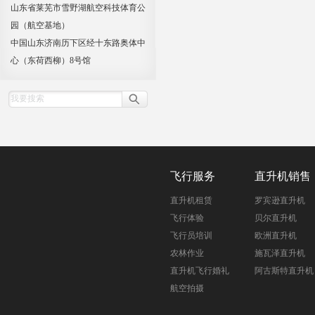
山东省莱芜市雪野湖航空科技体育公
园（航空基地）
中国山东济南历下区经十东路奥体中
心（东荷西柳）8号馆
飞行服务
直升机销售
直升机租赁
罗宾逊直升机
飞行体验
贝尔直升机
飞行员培训
欧洲直升机
农林作业
施瓦泽直升机
直升机飞行婚礼
阿古斯特直升机
航空拍摄